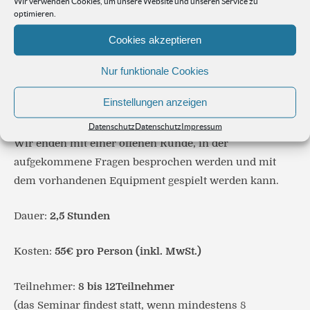
Wir verwenden Cookies, um unsere Website und unseren Service zu
optimieren.
Thema Qualität – wo sollte unser Kaffee wie
schmecken und woran erkenne ich Qualität. Dann
Cookies akzeptieren
werden die unterschiedlichen Zubereitungsmethoden
Nur funktionale Cookies
ausprobiert. Hier erfährst du welche sensorischen
Stärken und Schwächen die unterschiedlichen
Einstellungen anzeigen
Zubereitungsmethoden haben.
Datenschutz
Datenschutz
Impressum
Wir enden mit einer offenen Runde, in der
aufgekommene Fragen besprochen werden und mit
dem vorhandenen Equipment gespielt werden kann.
Dauer:
2,5 Stunden
Kosten:
55€ pro Person (inkl. MwSt.)
Teilnehmer:
8 bis 12Teilnehmer
(das Seminar findest statt, wenn mindestens 8