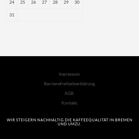
24
25
26
27
28
29
30
31
Impressum
Barrierefreiheitserklärung
AGB
Kontakt
WIR STEIGERN NACHHALTIG DIE KAFFEEQUALITÄT IN BREMEN
UND UMZU.