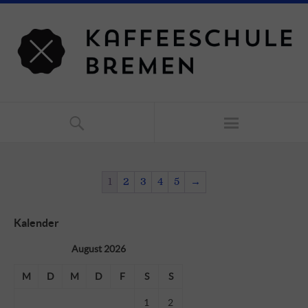
1
2
3
4
5
→
Kalender
August 2026
M
D
M
D
F
S
S
1
2