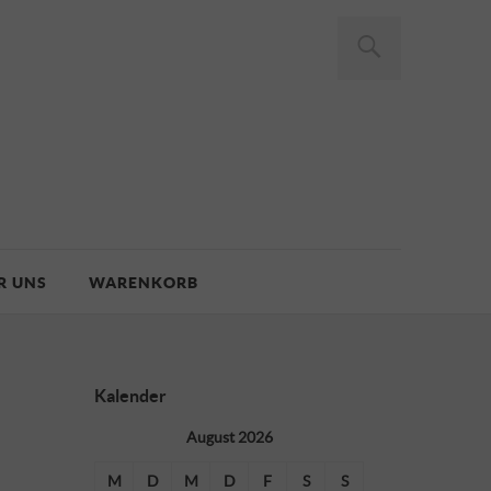
R UNS
WARENKORB
Kalender
August 2026
M
D
M
D
F
S
S