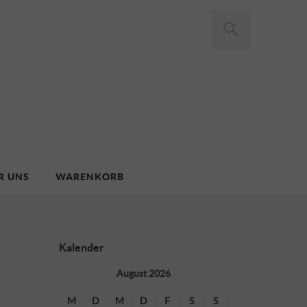
R UNS
WARENKORB
Kalender
August 2026
M
D
M
D
F
S
S