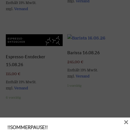
zzgl.
Versand
Enthält 19% MwSt.
zzgl.
Versand
Barista 16.08.26
Espresso-Entdecker
245,00
€
15.08.26
Enthält 19% MwSt.
115,00
€
zzgl.
Versand
Enthält 19% MwSt.
1 vorrätig
zzgl.
Versand
6 vorrätig
×
!!SOMMERPAUSE!!